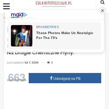
Home
Ciekawostki
CIEKAWOSTKI
6 Genialnych Zastosowań Octu
Podczas Robienia Prania. Działa Lepiej
Niż Drogie Chemiczne Płyny.
Last updated
lut 7, 2024
3
663
Udostępnij na FB
UDOSTĘPNIEŃ