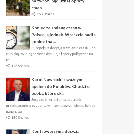
na zwrot! Sąd uznał opłaty
cmen...
168 Shares
Koniec ze zmianą czasu w
Polsce, a jednak. Wreszcie padła
konkretna ...
Europejska decyzja o zmianie czasu – co
z Polską? Wielogodzinne dyskusje i spory polityczne na
te
148 Shares
Karol Nawrocki z ważnym
apelem do Polaków. Chodzi o
osoby, które sk...
Jeszcze kilka lat temu obecność
urzędującego prezydenta w internetowym studiu byłaby
uznana za
160 Shares
Kontrowersyjna decyzja