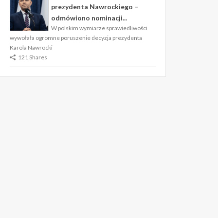
prezydenta Nawrockiego –
odmówiono nominacji...
W polskim wymiarze sprawiedliwości
wywołała ogromne poruszenie decyzja prezydenta
Karola Nawrocki
121 Shares