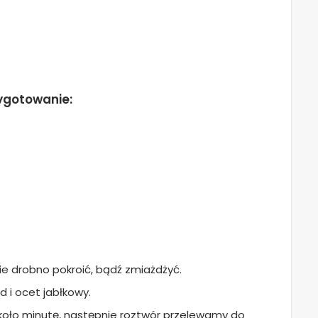
ygotowanie:
e drobno pokroić, bądź zmiażdżyć.
 i ocet jabłkowy.
około minutę, następnie roztwór przelewamy do