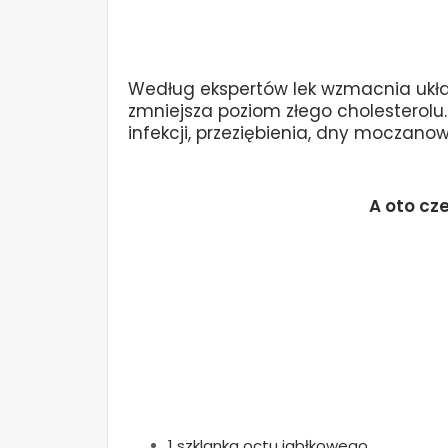
Według ekspertów lek wzmacnia układ
zmniejsza poziom złego cholesterol
infekcji, przeziębienia, dny moczanow
A oto cz
1 szklanka octu jabłkowego