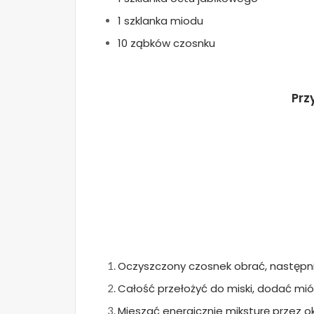
1 szklanka miodu
10 ząbków czosnku
Prz
Oczyszczony czosnek obrać, następni
Całość przełożyć do miski, dodać miód
Mieszać energicznie miksturę przez 