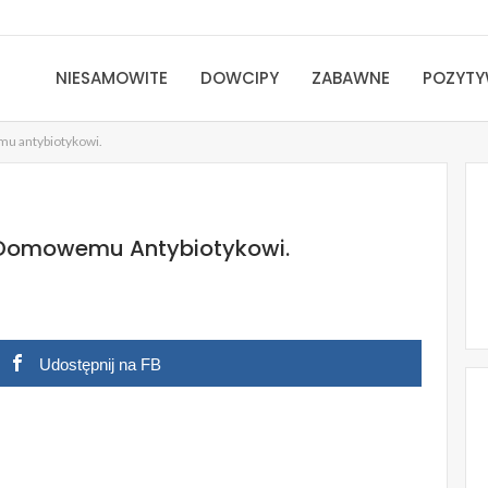
NIESAMOWITE
DOWCIPY
ZABAWNE
POZYT
mu antybiotykowi.
i Domowemu Antybiotykowi.
Udostępnij na FB