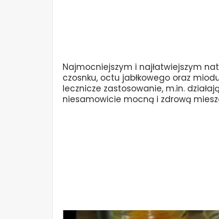
Najmocniejszym i najłatwiejszym na
czosnku, octu jabłkowego oraz miodu
lecznicze zastosowanie, m.in. działaj
niesamowicie mocną i zdrową miesz