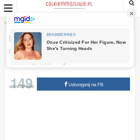
Home
Dowcipy
DOWCIPY
Dowcip: Syn Przyjeżdża Z Londynu
Last updated
lut 15, 2024
7
149
Udostępnij na FB
UDOSTĘPNIEŃ