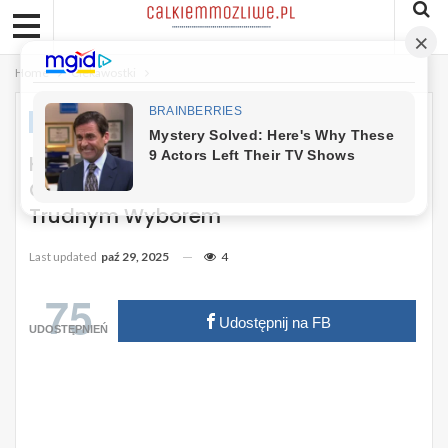
Home
Ciekawostki
CIEKAWOSTKI
Kaczyński Zapowiada Rewolucję W
Ochronie Zdrowia. Lekarze Przed
Trudnym Wyborem
Last updated
paź 29, 2025
4
75
Udostępnij na FB
UDOSTĘPNIEŃ