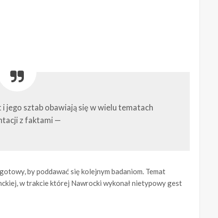
i jego sztab obawiają się w wielu tematach
tacji z faktami —
t gotowy, by poddawać się kolejnym badaniom. Temat
ckiej, w trakcie której Nawrocki wykonał nietypowy gest