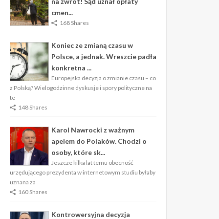
na zwrot! Sąd uznał opłaty
cmen...
168 Shares
Koniec ze zmianą czasu w
Polsce, a jednak. Wreszcie padła
konkretna ...
Europejska decyzja o zmianie czasu – co
z Polską? Wielogodzinne dyskusje i spory polityczne na
te
148 Shares
Karol Nawrocki z ważnym
apelem do Polaków. Chodzi o
osoby, które sk...
Jeszcze kilka lat temu obecność
urzędującego prezydenta w internetowym studiu byłaby
uznana za
160 Shares
Kontrowersyjna decyzja