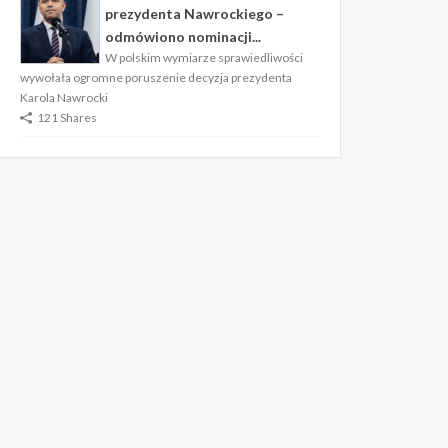
prezydenta Nawrockiego –
odmówiono nominacji...
W polskim wymiarze sprawiedliwości
wywołała ogromne poruszenie decyzja prezydenta
Karola Nawrocki
121 Shares