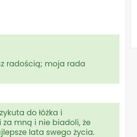
sz radością; moja rada
rzykuta do łóżka i
 za mną i nie biadoli, że
lepsze lata swego życia.