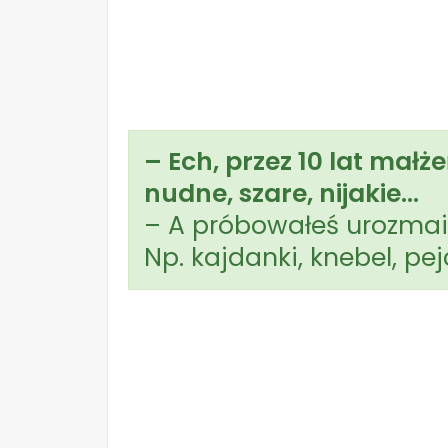
– Ech, przez 10 lat małż
nudne, szare, nijakie…
– A próbowałeś urozmai
Np. kajdanki, knebel, pej