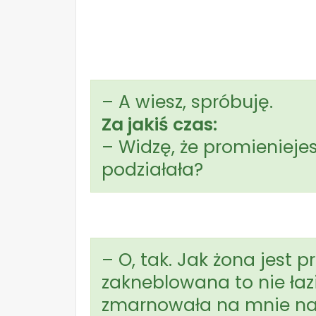
– A wiesz, spróbuję.
Za jakiś czas:
– Widzę, że promienieje
podziałała?
– O, tak. Jak żona jest p
zakneblowana to nie łazi
zmarnowała na mnie naj