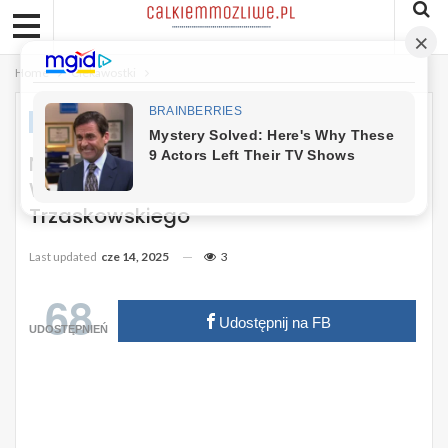
Home
Ciekawostki
CIEKAWOSTKI
Nieprawidłowości W Komisjach
Wyborczych. Jest Pilny Ruch Komitetu
Trzaskowskiego
Last updated
cze 14, 2025
3
68
Udostępnij na FB
UDOSTĘPNIEŃ