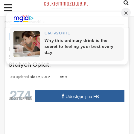
Home
Ciekawostki
CIEKAWOSTKI
Rząd Szykuję Cichą Podwyżkę Wody I
Ścieków. Podwyżki Mają Dotyczyć
Stałych Opłat.
Last updated
sie 19, 2019
5
274
Udostępnij na FB
UDOSTĘPNIEŃ