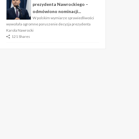
prezydenta Nawrockiego –
odmówiono nominacji...
W polskim wymiarze sprawiedliwości
wywołała ogromne poruszenie decyzja prezydenta
Karola Nawrocki
121 Shares