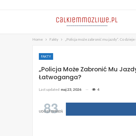
Home
Fakty
„Policja może zabronić mu jazdy”. Co dzieje 
FAKTY
„Policja Może Zabronić Mu Jazdy”
Łatwoganga?
Last updated
maj 23, 2026
4
83
UDOSTĘPNIEŃ