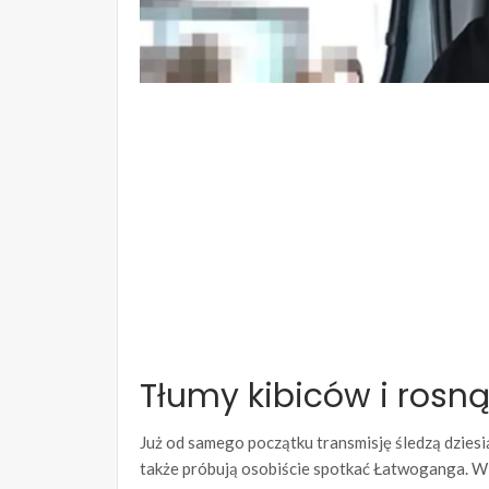
Tłumy kibiców i rosn
Już od samego początku transmisję śledzą dziesiąt
także próbują osobiście spotkać Łatwoganga. W m