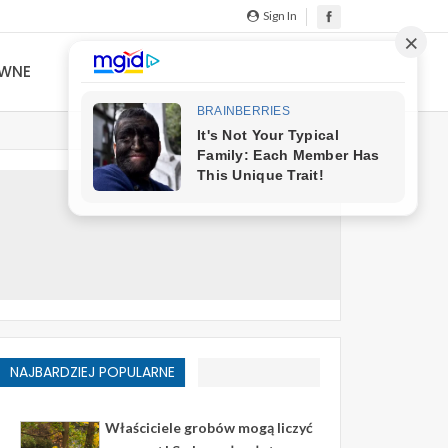
Sign In
YWNE
NAJBARDZIEJ POPULARNE
Właściciele grobów mogą liczyć