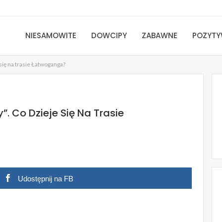
NIESAMOWITE
DOWCIPY
ZABAWNE
POZYT
się na trasie Łatwoganga?
. Co Dzieje Się Na Trasie
Udostępnij na FB