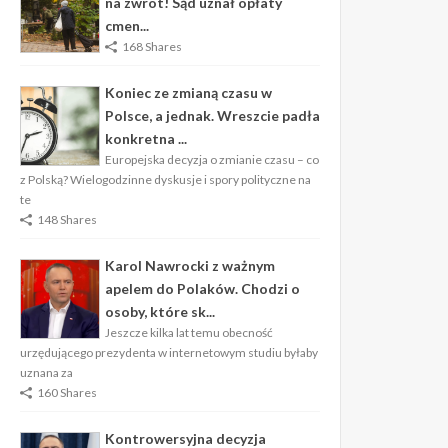
na zwrot! Sąd uznał opłaty
cmen...
168 Shares
Koniec ze zmianą czasu w
Polsce, a jednak. Wreszcie padła
konkretna ...
Europejska decyzja o zmianie czasu – co
z Polską? Wielogodzinne dyskusje i spory polityczne na
te
148 Shares
Karol Nawrocki z ważnym
apelem do Polaków. Chodzi o
osoby, które sk...
Jeszcze kilka lat temu obecność
urzędującego prezydenta w internetowym studiu byłaby
uznana za
160 Shares
Kontrowersyjna decyzja