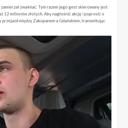
zamierzał zwalniać. Tym razem jego gest skierowany jest
 12 milionów złotych. Aby nagłośnić akcję i poprosić o
y przejazd między Zakopanem a Gdańskiem, transmitując