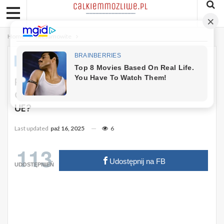
Home
Niesamowite
NIESAMOWITE
ZDROWIE
Rak U Dzieci Coraz Częstszy W Europie.
Co Pokazują Nowe Dane I Jak Reaguje
UE?
Last updated
paź 16, 2025
6
113
Udostępnij na FB
UDOSTĘPNIEŃ