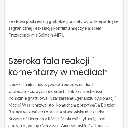
Te słowa podkreślają głębokie podziały w polskiej polityce
zagranicznej i eskalację konfliktu między Pałacem
Prezydenckim a Sejmem[4][7].
Szeroka fala reakcji i
komentarzy w mediach
Decyzja ambasady wywołała burzę w mediach
społecznościowych i debatach. Tobiasz Bocheński
ironicznie gratulował Czarzastemu „geniuszu dyplomacji”,
Maciej Wąsik nazwał go „komuchem z brzytwą”, a Bogdan
Rzońca wezwał do rotacji na stanowisku marszałka.
Krzysztof Berenda z RMF FM określił sytuację jako
początek „wojny Czarzasto-Amerykańskiej”, a Tomasz