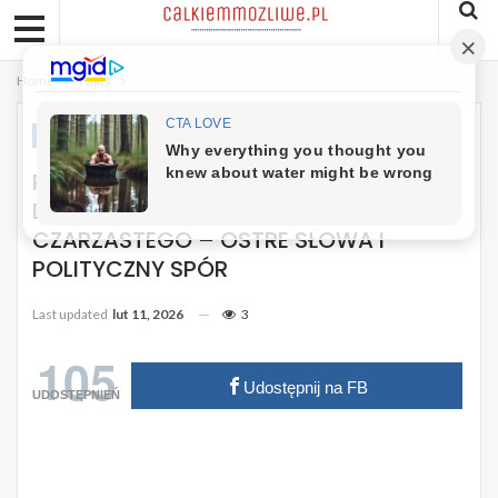
Home
Fakty
FAKTY
REAKCJA PAŁACU PREZYDENCKIEGO NA
DECYZJĘ USA DOTYCZĄCĄ
CZARZASTEGO – OSTRE SŁOWA I
POLITYCZNY SPÓR
Last updated
lut 11, 2026
3
105
Udostępnij na FB
UDOSTĘPNIEŃ