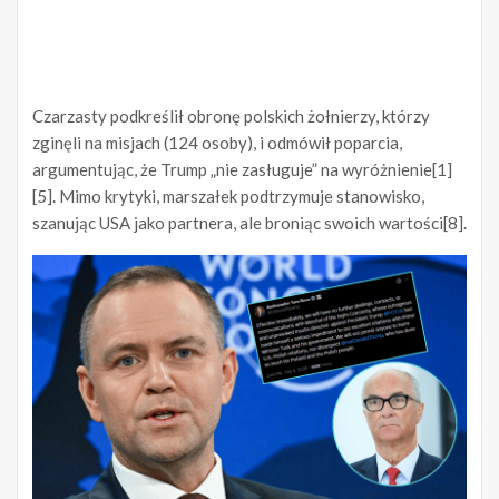
Czarzasty podkreślił obronę polskich żołnierzy, którzy
zginęli na misjach (124 osoby), i odmówił poparcia,
argumentując, że Trump „nie zasługuje” na wyróżnienie[1]
[5]. Mimo krytyki, marszałek podtrzymuje stanowisko,
szanując USA jako partnera, ale broniąc swoich wartości[8].