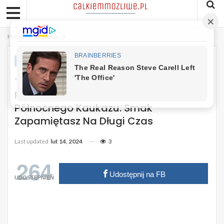
Home
Przepisy
PRZEPISY
Tskan Z Dodatkiem Mięsa- Moja
Przyjaciółka Przywiozła Ten Przepis Z
Północnego Kaukazu. Smak
Zapamiętasz Na Długi Czas
Last updated
lut 14, 2024
3
264
Udostępnij na FB
UDOSTĘPNIEŃ