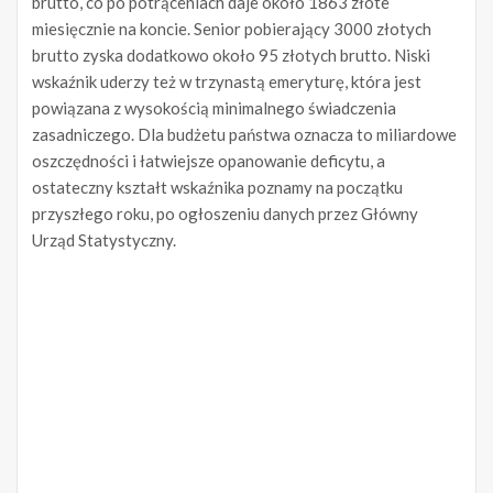
brutto, co po potrąceniach daje około 1863 złote
miesięcznie na koncie. Senior pobierający 3000 złotych
brutto zyska dodatkowo około 95 złotych brutto. Niski
wskaźnik uderzy też w trzynastą emeryturę, która jest
powiązana z wysokością minimalnego świadczenia
zasadniczego. Dla budżetu państwa oznacza to miliardowe
oszczędności i łatwiejsze opanowanie deficytu, a
ostateczny kształt wskaźnika poznamy na początku
przyszłego roku, po ogłoszeniu danych przez Główny
Urząd Statystyczny.