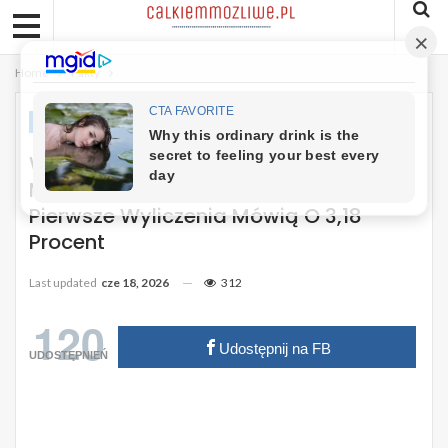
Home
Fakty
FAKTY
Waloryzacja Emerytur W 2027 Roku
Może Być Najniższa Od Dekady.
Pierwsze Wyliczenia Mówią O 3,18
Procent
Last updated
cze 18, 2026
312
120
Udostępnij na FB
UDOSTĘPNIEŃ