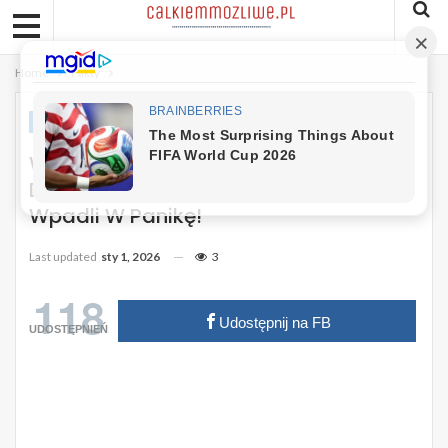
Home
Fakty
FAKTY
Warszawiacy Aż Powychodzili Z
Domów. Kule Ognia Na Niebie. Polacy
Wpadli W Panikę!
Last updated
sty 1, 2026
3
118
Udostępnij na FB
UDOSTĘPNIEŃ