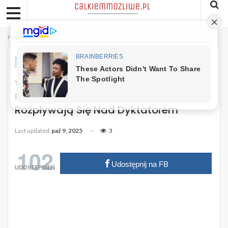
Home
Fakty
FAKTY
Wstyd I Hańba. Polska Partia Złożyła
Putinowi Życzenia Urodzinowe,
Rozpływają Się Nad Dyktatorem
Last updated
paź 9, 2025
3
102
Udostępnij na FB
UDOSTĘPNIEŃ