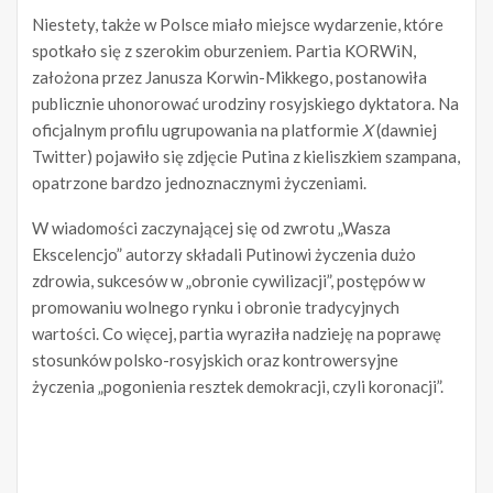
Niestety, także w Polsce miało miejsce wydarzenie, które
spotkało się z szerokim oburzeniem. Partia KORWiN,
założona przez Janusza Korwin-Mikkego, postanowiła
publicznie uhonorować urodziny rosyjskiego dyktatora. Na
oficjalnym profilu ugrupowania na platformie
X
(dawniej
Twitter) pojawiło się zdjęcie Putina z kieliszkiem szampana,
opatrzone bardzo jednoznacznymi życzeniami.
W wiadomości zaczynającej się od zwrotu „Wasza
Ekscelencjo” autorzy składali Putinowi życzenia dużo
zdrowia, sukcesów w „obronie cywilizacji”, postępów w
promowaniu wolnego rynku i obronie tradycyjnych
wartości. Co więcej, partia wyraziła nadzieję na poprawę
stosunków polsko-rosyjskich oraz kontrowersyjne
życzenia „pogonienia resztek demokracji, czyli koronacji”.