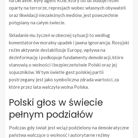
na Ukrainie. Były agent KGB, który od lat buduje reżim
oparty na terrorze, represjach wobec własnych obywateli
oraz likwidacji niezależnych mediów, jest powszechnie
potępiany na całym świecie.
Składanie mu życzeń w obecnej sytuacji to według
komentatorów moralny upadek i jawna ignorancja. Rosyjski
reżim aktywnie destabilizuje Europę, wpływa na
dezinformację i podkopuje fundamenty demokracji, które
stanowią o wolności i bezpieczeństwie Polski oraz jej
sojuszników. W tym świetle gest polskiej partii
postrzegany jest jako symboliczna zdrada wartości, za
które przez lata walczyła wolna Polska.
Polski głos w świecie
pełnym podziałów
Podczas gdy świat jest wciąż podzielony na demokratyczne
państwa walczące o wolność i autorytarne reżimy