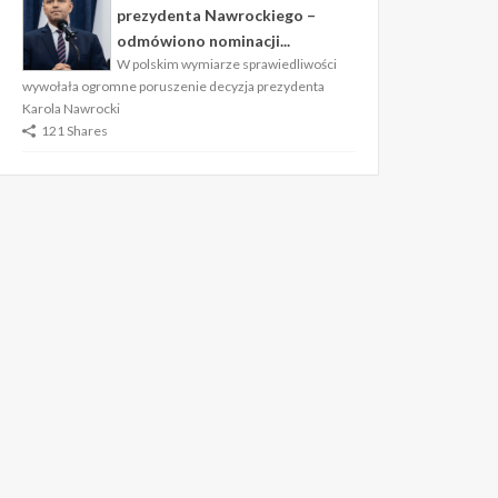
prezydenta Nawrockiego –
odmówiono nominacji...
W polskim wymiarze sprawiedliwości
wywołała ogromne poruszenie decyzja prezydenta
Karola Nawrocki
121 Shares