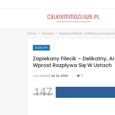
Home
Dowcipy
Zapiekany filecik – Delikatny, aromatyczn
DOWCIPY
Zapiekany Filecik – Delikatny, 
Wprost Rozpływa Się W Ustach
Last updated
lut 16, 2024
7
147
UDOSTĘPNIEŃ