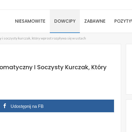
NIESAMOWITE
DOWCIPY
ZABAWNE
POZYT
y i soczysty kurczak, który wprost rozpływa się w ustach
Aromatyczny I Soczysty Kurczak, Który
Udostępnij na FB