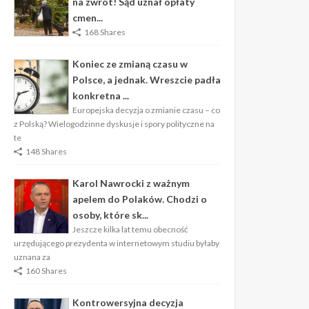
na zwrot! Sąd uznał opłaty
cmen...
168 Shares
Koniec ze zmianą czasu w
Polsce, a jednak. Wreszcie padła
konkretna ...
Europejska decyzja o zmianie czasu – co
z Polską? Wielogodzinne dyskusje i spory polityczne na
te
148 Shares
Karol Nawrocki z ważnym
apelem do Polaków. Chodzi o
osoby, które sk...
Jeszcze kilka lat temu obecność
urzędującego prezydenta w internetowym studiu byłaby
uznana za
160 Shares
Kontrowersyjna decyzja