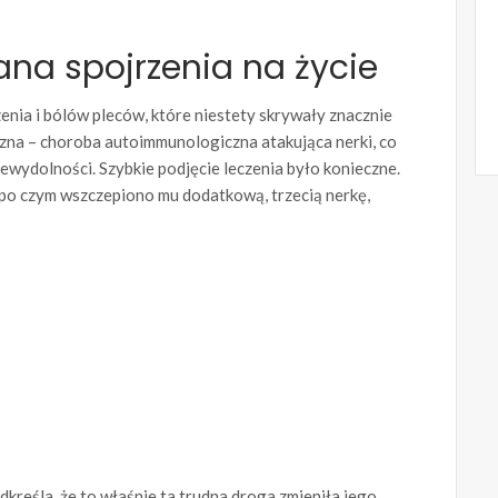
ana spojrzenia na życie
ia i bólów pleców, które niestety skrywały znacznie
zna – choroba autoimmunologiczna atakująca nerki, co
wydolności. Szybkie podjęcie leczenia było konieczne.
, po czym wszczepiono mu dodatkową, trzecią nerkę,
kreśla, że to właśnie ta trudna droga zmieniła jego