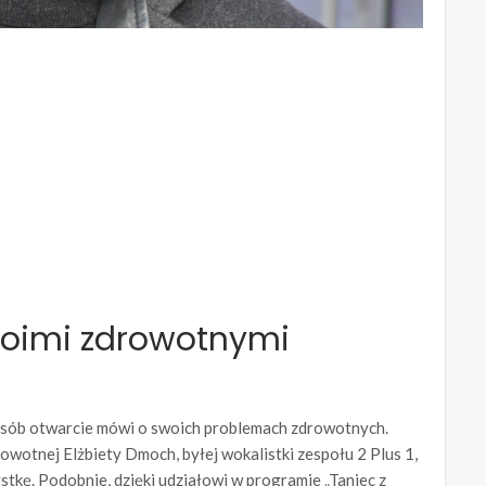
woimi zdrowotnymi
osób otwarcie mówi o swoich problemach zdrowotnych.
wotnej Elżbiety Dmoch, byłej wokalistki zespołu 2 Plus 1,
stkę. Podobnie, dzięki udziałowi w programie „Taniec z