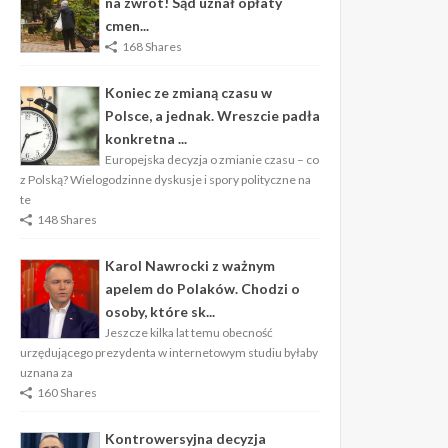
na zwrot! Sąd uznał opłaty
cmen...
168 Shares
Koniec ze zmianą czasu w
Polsce, a jednak. Wreszcie padła
konkretna ...
Europejska decyzja o zmianie czasu – co
z Polską? Wielogodzinne dyskusje i spory polityczne na
te
148 Shares
Karol Nawrocki z ważnym
apelem do Polaków. Chodzi o
osoby, które sk...
Jeszcze kilka lat temu obecność
urzędującego prezydenta w internetowym studiu byłaby
uznana za
160 Shares
Kontrowersyjna decyzja