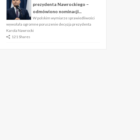
prezydenta Nawrockiego –
odmówiono nominacji...
W polskim wymiarze sprawiedliwości
wywołała ogromne poruszenie decyzja prezydenta
Karola Nawrocki
121 Shares