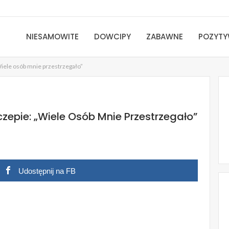
NIESAMOWITE
DOWCIPY
ZABAWNE
POZYT
Wiele osób mnie przestrzegało”
czepie: „Wiele Osób Mnie Przestrzegało”
Udostępnij na FB