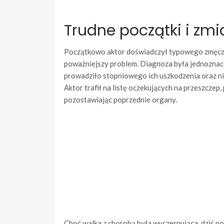
Trudne początki i zmi
Początkowo aktor doświadczył typowego zmęczen
poważniejszy problem. Diagnoza była jednoznac
prowadziło stopniowego ich uszkodzenia oraz nie
Aktor trafił na listę oczekujących na przeszczep
pozostawiając poprzednie organy.
Choć walka z chorobą była wyczerpująca, dziś pod