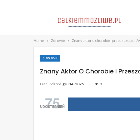
Home
Zdrowie
Znany aktor o chorobie i przeszczepie: „
ZDROWIE
Znany Aktor O Chorobie I Przesz
Last updated
gru 14, 2025
3
75
UDOSTĘPNIEŃ