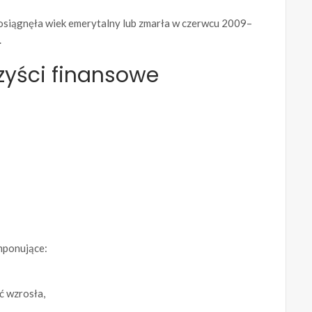
a osiągnęła wiek emerytalny lub zmarła w czerwcu 2009–
.
rzyści finansowe
imponujące:
ć wzrosła,