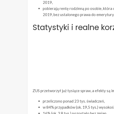
2019,
pobierają rentę rodzinną po osobie, któr
2019, bez ustalonego prawa do emerytury
Statystyki i realne ko
ZUS przetworzył już tysiące spraw, a efekty są 
przeliczono ponad 23 tys. świadczeń,
w 84% przypadków (ok. 19,5 tys.) wysokoś
16% (ok. 3,8 tys.) pozostało bez zmian,