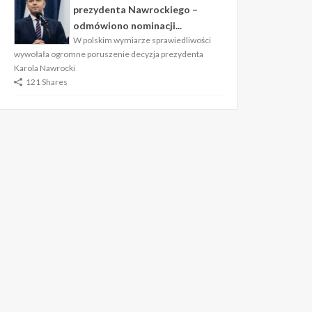
prezydenta Nawrockiego –
odmówiono nominacji...
W polskim wymiarze sprawiedliwości
wywołała ogromne poruszenie decyzja prezydenta
Karola Nawrocki
121 Shares