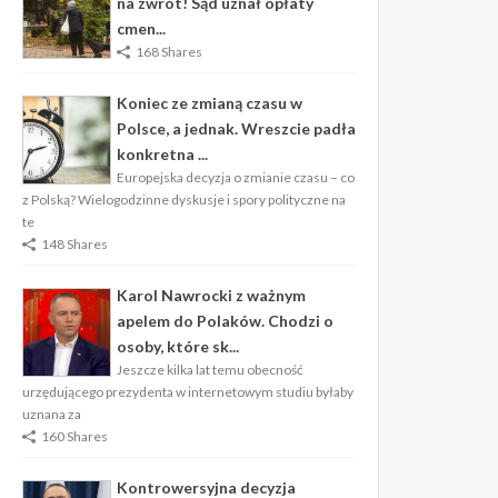
na zwrot! Sąd uznał opłaty
cmen...
168 Shares
Koniec ze zmianą czasu w
Polsce, a jednak. Wreszcie padła
konkretna ...
Europejska decyzja o zmianie czasu – co
z Polską? Wielogodzinne dyskusje i spory polityczne na
te
148 Shares
Karol Nawrocki z ważnym
apelem do Polaków. Chodzi o
osoby, które sk...
Jeszcze kilka lat temu obecność
urzędującego prezydenta w internetowym studiu byłaby
uznana za
160 Shares
Kontrowersyjna decyzja