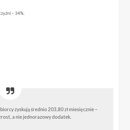
zyźni – 34%.
orcy zyskują średnio 203,80 zł miesięcznie –
zrost, a nie jednorazowy dodatek.